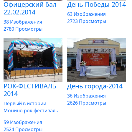
Офицерский бал
День Победы-2014
22.02.2014
63 Изображения
2723 Просмотры
38 Изображения
2780 Просмотры
РОК-ФЕСТИВАЛЬ
День города-2014
2014
36 Изображения
2626 Просмотры
Первый в истории
Монино рок-фестиваль.
59 Изображения
2524 Просмотры