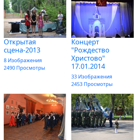
Открытая
Концерт
сцена-2013
"Рождество
Христово"
8 Изображения
17.01.2014
2490 Просмотры
33 Изображения
2453 Просмотры