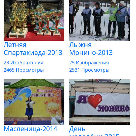
Летняя
Лыжня
Спартакиада-2013
Монино-2013
23 Изображения
25 Изображения
2465 Просмотры
2531 Просмотры
Масленица-2014
День