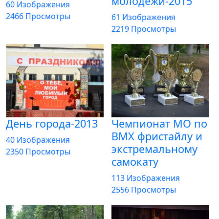
молодёжи-2015
60 Изображения
2466 Просмотры
61 Изображения
2219 Просмотры
День города-2013
Чемпионат МО по
BMX фристайлу и
40 Изображения
экстремальному
2350 Просмотры
самокату
113 Изображения
2556 Просмотры