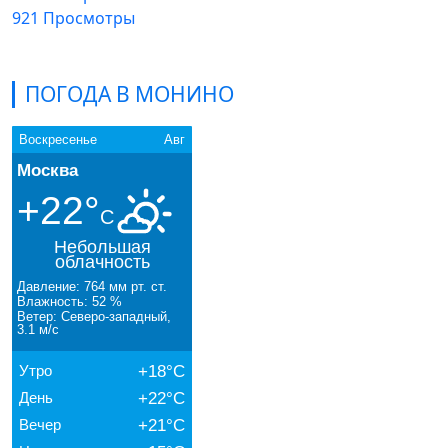
921 Просмотры
ПОГОДА В МОНИНО
Воскресенье
Авг
Москва
+22°
C
Небольшая
облачность
Давление: 764 мм рт. ст.
Влажность: 52 %
Ветер: Северо-западный,
3.1 м/с
Утро
+18°C
День
+22°C
Вечер
+21°C