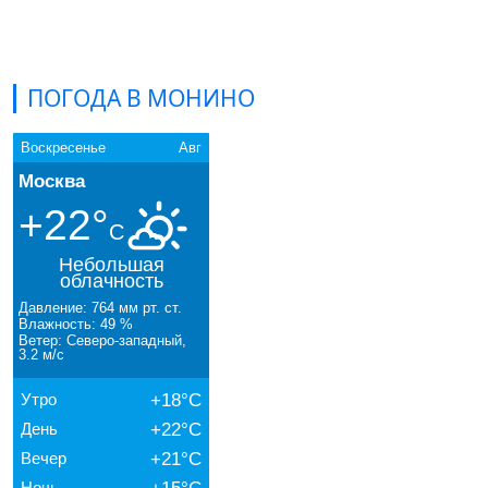
ПОГОДА В МОНИНО
Воскресенье
Авг
Москва
+22°
C
Небольшая
облачность
Давление: 764 мм рт. ст.
Влажность: 49 %
Ветер: Северо-западный,
3.2 м/с
Утро
+18°C
День
+22°C
Вечер
+21°C
Ночь