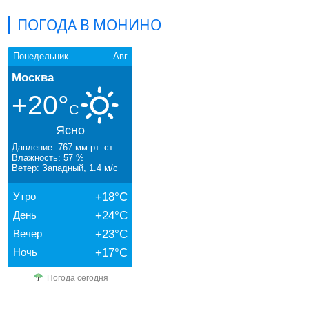
ПОГОДА В МОНИНО
Понедельник
Авг
Москва
+20°
C
Ясно
Давление: 767 мм рт. ст.
Влажность: 57 %
Ветер: Западный, 1.4 м/с
Утро
+18°C
День
+24°C
Вечер
+23°C
Ночь
+17°C
Погода сегодня