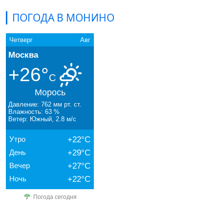
ПОГОДА В МОНИНО
Четверг
Авг
Москва
+26°
C
Морось
Давление: 762 мм рт. ст.
Влажность: 63 %
Ветер: Южный, 2.8 м/с
Утро
+22°C
День
+29°C
Вечер
+27°C
Ночь
+22°C
Погода сегодня