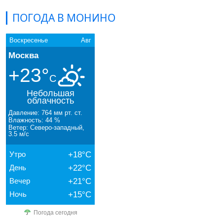
ПОГОДА В МОНИНО
Воскресенье
Авг
Москва
+23°
C
Небольшая
облачность
Давление: 764 мм рт. ст.
Влажность: 44 %
Ветер: Северо-западный,
3.5 м/с
Утро
+18°C
День
+22°C
Вечер
+21°C
Ночь
+15°C
Погода сегодня