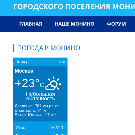
ГОРОДСКОГО ПОСЕЛЕНИЯ МОН
ГЛАВНАЯ
НАШЕ МОНИНО
ФОРУМ
ПОГОДА В МОНИНО
Четверг
Авг
Москва
+23°
C
Небольшая
облачность
Давление: 761 мм рт. ст.
Влажность: 94 %
Ветер: Южный, 1.7 м/с
Утро
+22°C