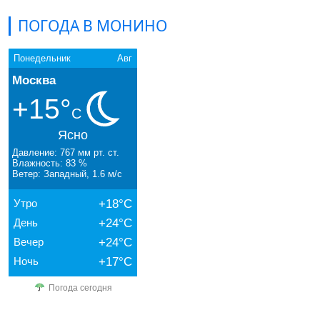
ПОГОДА В МОНИНО
Понедельник
Авг
Москва
+15°
C
Ясно
Давление: 767 мм рт. ст.
Влажность: 83 %
Ветер: Западный, 1.6 м/с
Утро
+18°C
День
+24°C
Вечер
+24°C
Ночь
+17°C
Погода сегодня