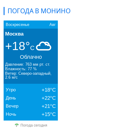
ПОГОДА В МОНИНО
Воскресенье
Авг
Москва
+18°
C
Облачно
Давление: 763 мм рт. ст.
Влажность: 77 %
Ветер: Северо-западный,
2.6 м/с
Утро
+18°C
День
+22°C
Вечер
+21°C
Ночь
+15°C
Погода сегодня