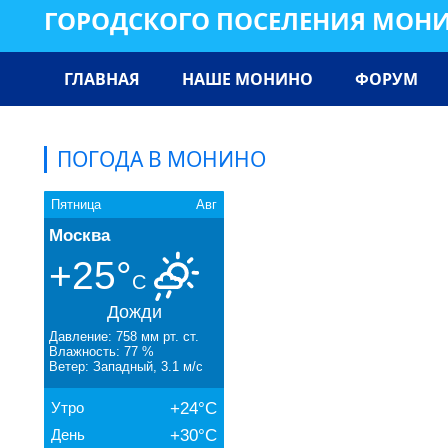
ГОРОДСКОГО ПОСЕЛЕНИЯ МОН
ГЛАВНАЯ
НАШЕ МОНИНО
ФОРУМ
ПОГОДА В МОНИНО
Пятница
Авг
Москва
+25°
C
Дожди
Давление: 758 мм рт. ст.
Влажность: 77 %
Ветер: Западный, 3.1 м/с
Утро
+24°C
День
+30°C