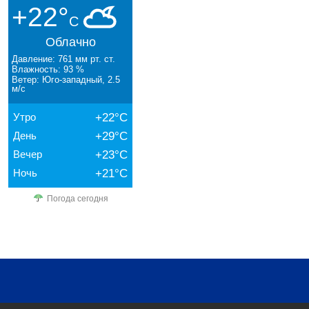
+22°
C
Облачно
Давление: 761 мм рт. ст.
Влажность: 93 %
Ветер: Юго-западный, 2.5
м/с
Утро
+22°C
День
+29°C
Вечер
+23°C
Ночь
+21°C
Погода сегодня