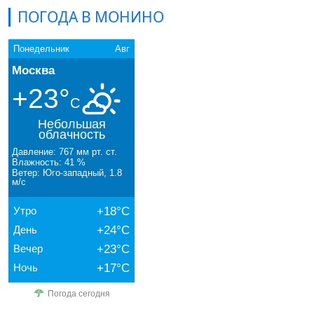
ПОГОДА В МОНИНО
Понедельник
Авг
Москва
+23°
C
Небольшая
облачность
Давление: 767 мм рт. ст.
Влажность: 41 %
Ветер: Юго-западный, 1.8
м/с
Утро
+18°C
День
+24°C
Вечер
+23°C
Ночь
+17°C
Погода сегодня