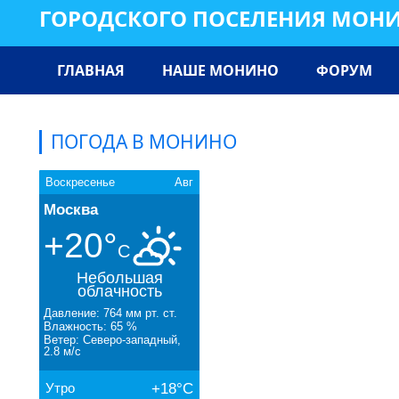
ГОРОДСКОГО ПОСЕЛЕНИЯ МОН
ГЛАВНАЯ
НАШЕ МОНИНО
ФОРУМ
ПОГОДА В МОНИНО
Воскресенье
Авг
Москва
+20°
C
Небольшая
облачность
Давление: 764 мм рт. ст.
Влажность: 65 %
Ветер: Северо-западный,
2.8 м/с
Утро
+18°C