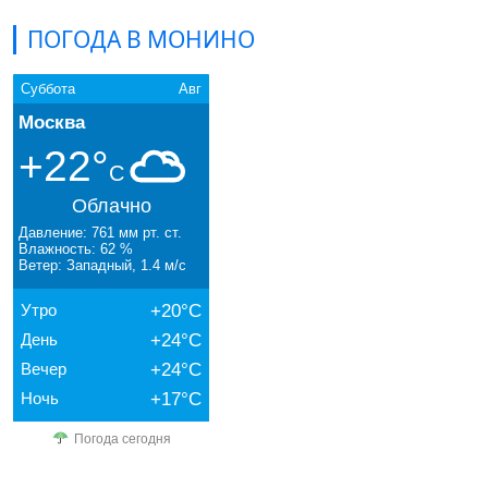
ПОГОДА В МОНИНО
Суббота
Авг
Москва
+22°
C
Облачно
Давление: 761 мм рт. ст.
Влажность: 62 %
Ветер: Западный, 1.4 м/с
Утро
+20°C
День
+24°C
Вечер
+24°C
Ночь
+17°C
Погода сегодня