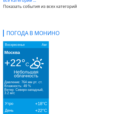
Все Категории ...
Показать события из всех категорий
ПОГОДА В МОНИНО
Воскресенье
Авг
Москва
+22°
C
Небольшая
облачность
Давление: 764 мм рт. ст.
Влажность: 49 %
Ветер: Северо-западный,
3.2 м/с
Утро
+18°C
День
+22°C