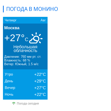
ПОГОДА В МОНИНО
Четверг
Авг
Москва
+27°
C
Небольшая
облачность
Давление: 760 мм рт. ст.
Влажность: 68 %
Ветер: Южный, 1.5 м/с
Утро
+22°C
День
+29°C
Вечер
+27°C
Ночь
+22°C
Погода сегодня