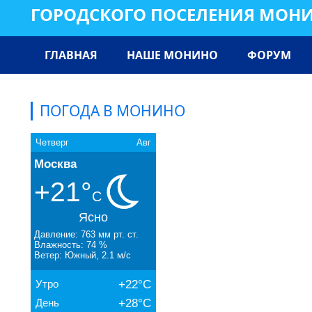
ГОРОДСКОГО ПОСЕЛЕНИЯ МОН
ГЛАВНАЯ
НАШЕ МОНИНО
ФОРУМ
ПОГОДА В МОНИНО
Четверг
Авг
Москва
+21°
C
Ясно
Давление: 763 мм рт. ст.
Влажность: 74 %
Ветер: Южный, 2.1 м/с
Утро
+22°C
День
+28°C