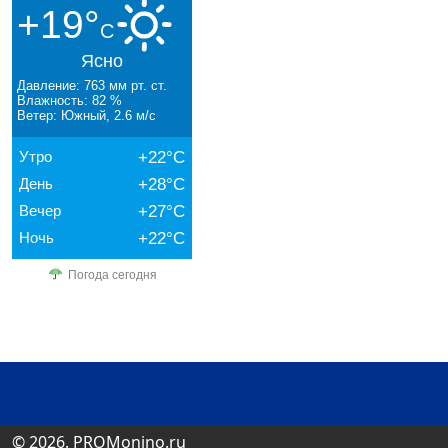
+19°
C
Ясно
Давление: 763 мм рт. ст.
Влажность: 82 %
Ветер: Южный, 2.6 м/с
Утро
+22°C
День
+28°C
Вечер
+27°C
Ночь
+22°C
Погода сегодня
© 2026. PROMonino.ru