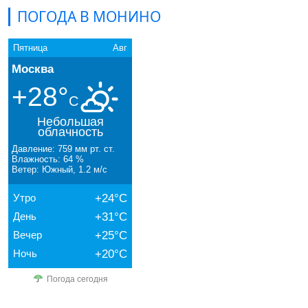
ПОГОДА В МОНИНО
Пятница
Авг
Москва
+28°
C
Небольшая
облачность
Давление: 759 мм рт. ст.
Влажность: 64 %
Ветер: Южный, 1.2 м/с
Утро
+24°C
День
+31°C
Вечер
+25°C
Ночь
+20°C
Погода сегодня