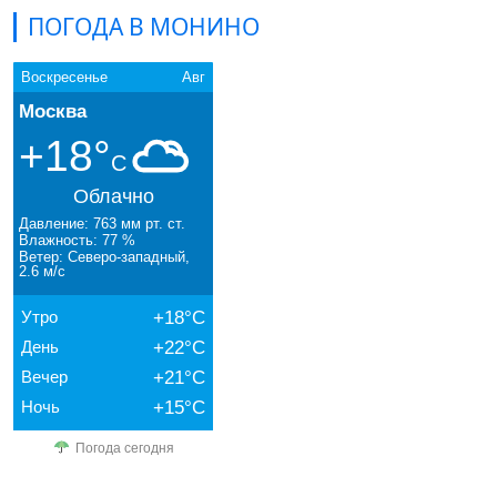
ПОГОДА В МОНИНО
Воскресенье
Авг
Москва
+18°
C
Облачно
Давление: 763 мм рт. ст.
Влажность: 77 %
Ветер: Северо-западный,
2.6 м/с
Утро
+18°C
День
+22°C
Вечер
+21°C
Ночь
+15°C
Погода сегодня