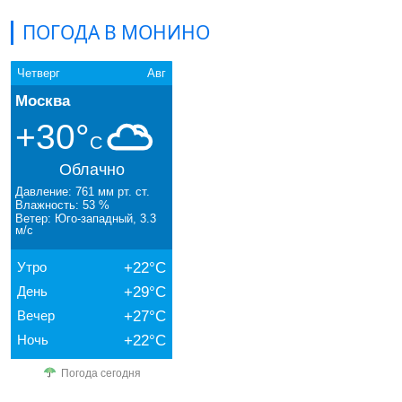
ПОГОДА В МОНИНО
Четверг
Авг
Москва
+30°
C
Облачно
Давление: 761 мм рт. ст.
Влажность: 53 %
Ветер: Юго-западный, 3.3
м/с
Утро
+22°C
День
+29°C
Вечер
+27°C
Ночь
+22°C
Погода сегодня