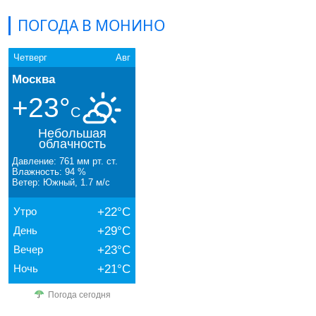
ПОГОДА В МОНИНО
Четверг
Авг
Москва
+23°
C
Небольшая
облачность
Давление: 761 мм рт. ст.
Влажность: 94 %
Ветер: Южный, 1.7 м/с
Утро
+22°C
День
+29°C
Вечер
+23°C
Ночь
+21°C
Погода сегодня