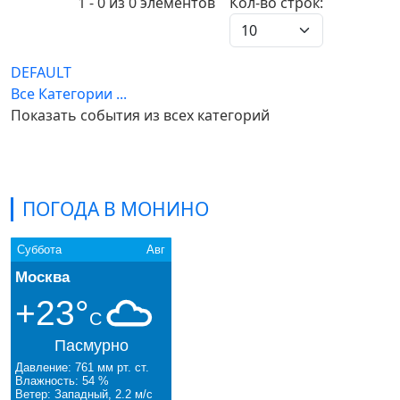
Pagination List Limit
1 - 0 из 0 элементов
Кол-во строк:
DEFAULT
Все Категории ...
Показать события из всех категорий
ПОГОДА В МОНИНО
Суббота
Авг
Москва
+23°
C
Пасмурно
Давление: 761 мм рт. ст.
Влажность: 54 %
Ветер: Западный, 2.2 м/с