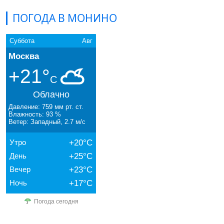
ПОГОДА В МОНИНО
Суббота
Авг
Москва
+21°
C
Облачно
Давление: 759 мм рт. ст.
Влажность: 93 %
Ветер: Западный, 2.7 м/с
Утро
+20°C
День
+25°C
Вечер
+23°C
Ночь
+17°C
Погода сегодня