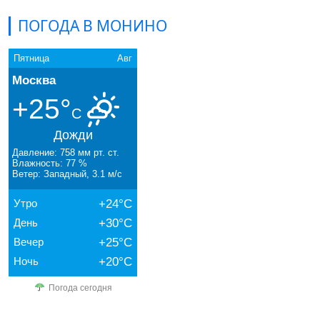
ПОГОДА В МОНИНО
Пятница
Авг
Москва
+25°
C
Дожди
Давление: 758 мм рт. ст.
Влажность: 77 %
Ветер: Западный, 3.1 м/с
Утро
+24°C
День
+30°C
Вечер
+25°C
Ночь
+20°C
Погода сегодня