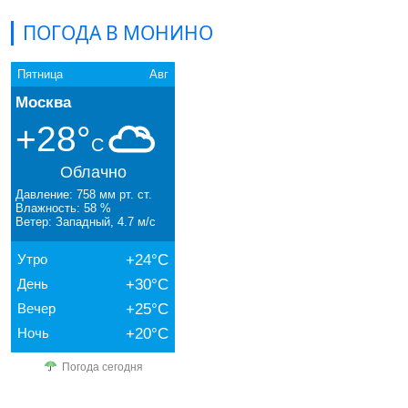
ПОГОДА В МОНИНО
Пятница
Авг
Москва
+28°
C
Облачно
Давление: 758 мм рт. ст.
Влажность: 58 %
Ветер: Западный, 4.7 м/с
Утро
+24°C
День
+30°C
Вечер
+25°C
Ночь
+20°C
Погода сегодня