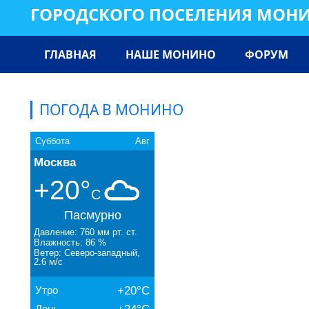
ГОРОДСКОГО ПОСЕЛЕНИЯ МОН
ГЛАВНАЯ
НАШЕ МОНИНО
ФОРУМ
ПОГОДА В МОНИНО
Суббота
Авг
Москва
+20°
C
Пасмурно
Давление: 760 мм рт. ст.
Влажность: 86 %
Ветер: Северо-западный,
2.6 м/с
Утро
+20°C
День