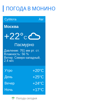
ПОГОДА В МОНИНО
Суббота
Авг
Москва
+22°
C
Пасмурно
Давление: 761 мм рт. ст.
Влажность: 56 %
Ветер: Северо-западный,
2.4 м/с
Утро
+20°C
День
+25°C
Вечер
+24°C
Ночь
+17°C
Погода сегодня