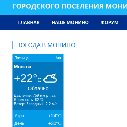
ГОРОДСКОГО ПОСЕЛЕНИЯ МОН
ГЛАВНАЯ
НАШЕ МОНИНО
ФОРУМ
ПОГОДА В МОНИНО
Пятница
Авг
Москва
+22°
C
Облачно
Давление: 759 мм рт. ст.
Влажность: 92 %
Ветер: Западный, 2.2 м/с
Утро
+24°C
День
+30°C