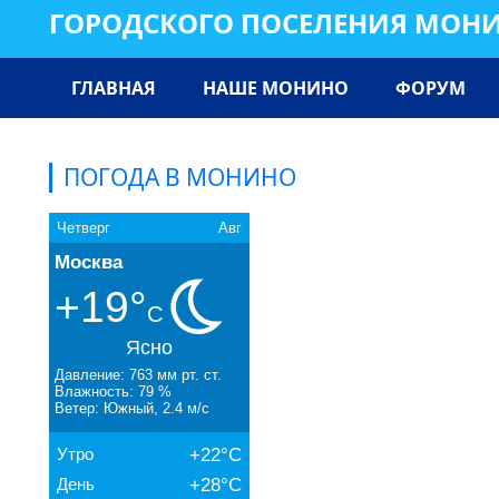
ГОРОДСКОГО ПОСЕЛЕНИЯ МОН
ГЛАВНАЯ
НАШЕ МОНИНО
ФОРУМ
ПОГОДА В МОНИНО
Четверг
Авг
Москва
+19°
C
Ясно
Давление: 763 мм рт. ст.
Влажность: 79 %
Ветер: Южный, 2.4 м/с
Утро
+22°C
День
+28°C