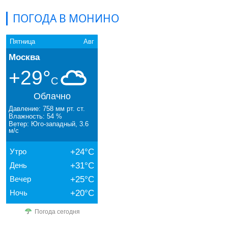
ПОГОДА В МОНИНО
Пятница
Авг
Москва
+29°
C
Облачно
Давление: 758 мм рт. ст.
Влажность: 54 %
Ветер: Юго-западный, 3.6
м/с
Утро
+24°C
День
+31°C
Вечер
+25°C
Ночь
+20°C
Погода сегодня