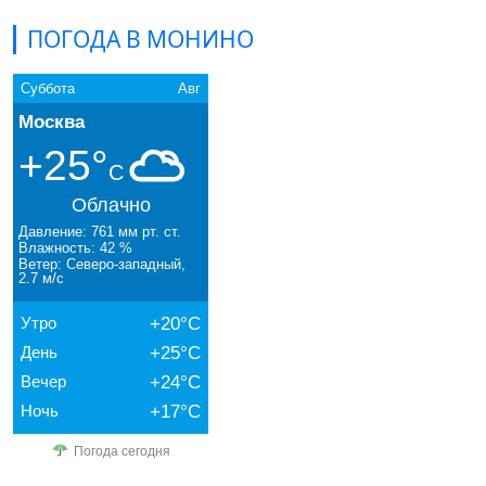
ПОГОДА В МОНИНО
Суббота
Авг
Москва
+25°
C
Облачно
Давление: 761 мм рт. ст.
Влажность: 42 %
Ветер: Северо-западный,
2.7 м/с
Утро
+20°C
День
+25°C
Вечер
+24°C
Ночь
+17°C
Погода сегодня