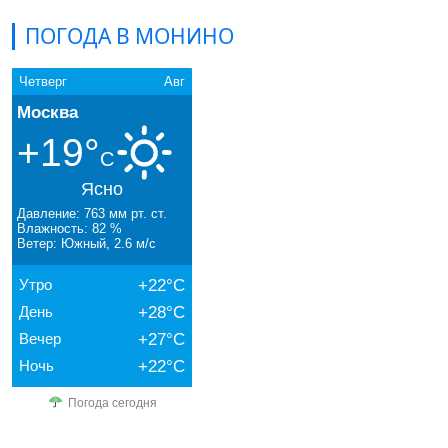
ПОГОДА В МОНИНО
Четверг
Авг
Москва
+19°
C
Ясно
Давление: 763 мм рт. ст.
Влажность: 82 %
Ветер: Южный, 2.6 м/с
Утро
+22°C
День
+28°C
Вечер
+27°C
Ночь
+22°C
Погода сегодня