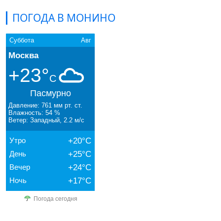
ПОГОДА В МОНИНО
Суббота
Авг
Москва
+23°
C
Пасмурно
Давление: 761 мм рт. ст.
Влажность: 54 %
Ветер: Западный, 2.2 м/с
Утро
+20°C
День
+25°C
Вечер
+24°C
Ночь
+17°C
Погода сегодня