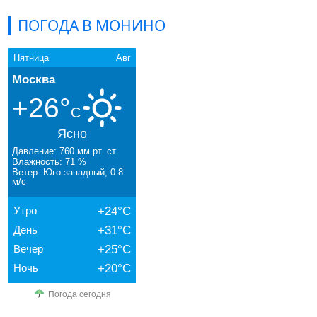
ПОГОДА В МОНИНО
Пятница
Авг
Москва
+26°
C
Ясно
Давление: 760 мм рт. ст.
Влажность: 71 %
Ветер: Юго-западный, 0.8
м/с
Утро
+24°C
День
+31°C
Вечер
+25°C
Ночь
+20°C
Погода сегодня