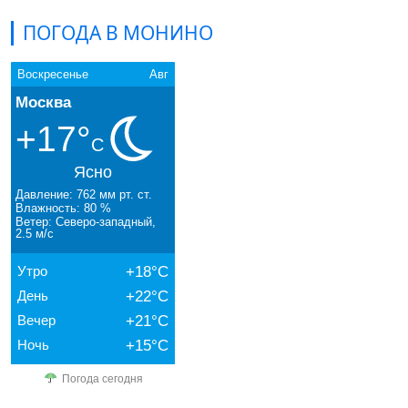
ПОГОДА В МОНИНО
Воскресенье
Авг
Москва
+17°
C
Ясно
Давление: 762 мм рт. ст.
Влажность: 80 %
Ветер: Северо-западный,
2.5 м/с
Утро
+18°C
День
+22°C
Вечер
+21°C
Ночь
+15°C
Погода сегодня