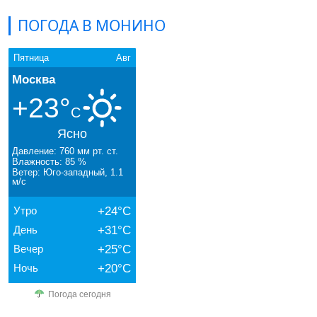
ПОГОДА В МОНИНО
Пятница
Авг
Москва
+23°
C
Ясно
Давление: 760 мм рт. ст.
Влажность: 85 %
Ветер: Юго-западный, 1.1
м/с
Утро
+24°C
День
+31°C
Вечер
+25°C
Ночь
+20°C
Погода сегодня