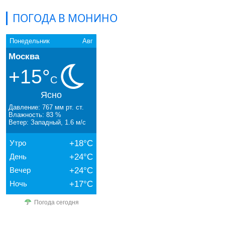
ПОГОДА В МОНИНО
Понедельник
Авг
Москва
+15°
C
Ясно
Давление: 767 мм рт. ст.
Влажность: 83 %
Ветер: Западный, 1.6 м/с
Утро
+18°C
День
+24°C
Вечер
+24°C
Ночь
+17°C
Погода сегодня