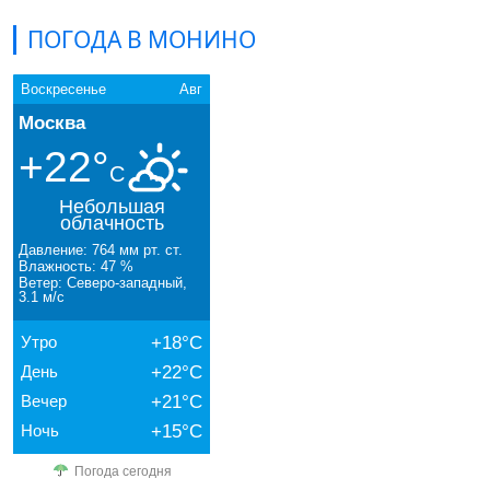
ПОГОДА В МОНИНО
Воскресенье
Авг
Москва
+22°
C
Небольшая
облачность
Давление: 764 мм рт. ст.
Влажность: 47 %
Ветер: Северо-западный,
3.1 м/с
Утро
+18°C
День
+22°C
Вечер
+21°C
Ночь
+15°C
Погода сегодня