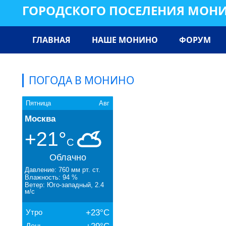
ГОРОДСКОГО ПОСЕЛЕНИЯ МОН
ГЛАВНАЯ
НАШЕ МОНИНО
ФОРУМ
ПОГОДА В МОНИНО
Пятница
Авг
Москва
+21°
C
Облачно
Давление: 760 мм рт. ст.
Влажность: 94 %
Ветер: Юго-западный, 2.4
м/с
Утро
+23°C
День