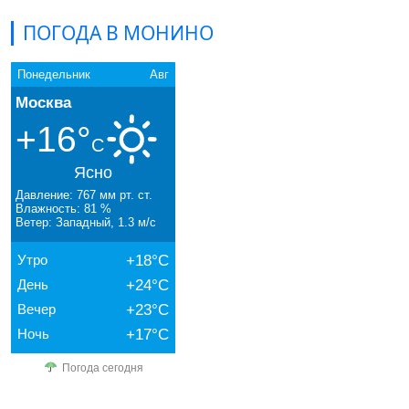
ПОГОДА В МОНИНО
Понедельник
Авг
Москва
+16°
C
Ясно
Давление: 767 мм рт. ст.
Влажность: 81 %
Ветер: Западный, 1.3 м/с
Утро
+18°C
День
+24°C
Вечер
+23°C
Ночь
+17°C
Погода сегодня