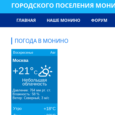
ГОРОДСКОГО ПОСЕЛЕНИЯ МОН
ГЛАВНАЯ
НАШЕ МОНИНО
ФОРУМ
ПОГОДА В МОНИНО
Воскресенье
Авг
Москва
+21°
C
Небольшая
облачность
Давление: 764 мм рт. ст.
Влажность: 58 %
Ветер: Северный, 3 м/с
Утро
+18°C