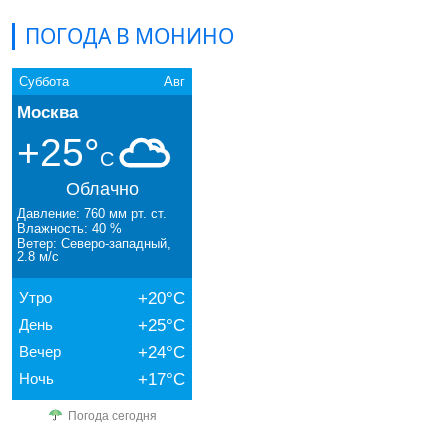
ПОГОДА В МОНИНО
Суббота
Авг
Москва
+25°
C
Облачно
Давление: 760 мм рт. ст.
Влажность: 40 %
Ветер: Северо-западный,
2.8 м/с
Утро
+20°C
День
+25°C
Вечер
+24°C
Ночь
+17°C
Погода сегодня