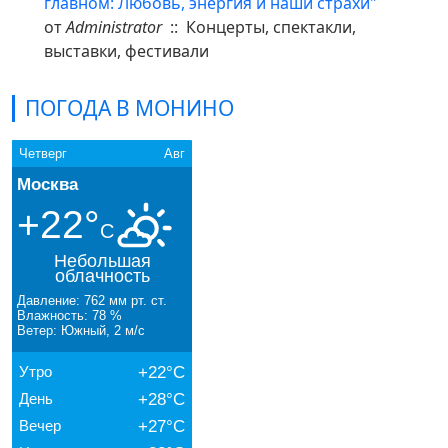
главном: Любовь, энергия и наши страхи"
от
Administrator
:: Концерты, спектакли,
выставки, фестивали
ПОГОДА В МОНИНО
Четверг
Авг
Москва
+22°
C
Небольшая
облачность
Давление: 762 мм рт. ст.
Влажность: 78 %
Ветер: Южный, 2 м/с
Утро
+22°C
День
+28°C
Вечер
+27°C