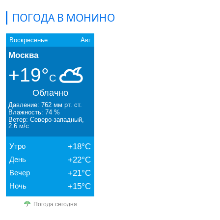
ПОГОДА В МОНИНО
Воскресенье
Авг
Москва
+19°
C
Облачно
Давление: 762 мм рт. ст.
Влажность: 74 %
Ветер: Северо-западный,
2.6 м/с
Утро
+18°C
День
+22°C
Вечер
+21°C
Ночь
+15°C
Погода сегодня