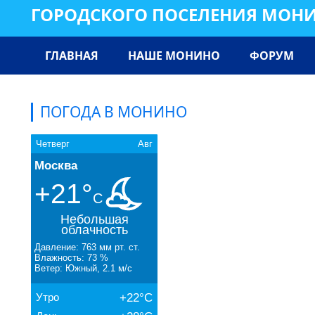
ГОРОДСКОГО ПОСЕЛЕНИЯ МОН
ГЛАВНАЯ
НАШЕ МОНИНО
ФОРУМ
ПОГОДА В МОНИНО
Четверг
Авг
Москва
+21°
C
Небольшая
облачность
Давление: 763 мм рт. ст.
Влажность: 73 %
Ветер: Южный, 2.1 м/с
Утро
+22°C