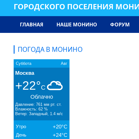
ГОРОДСКОГО ПОСЕЛЕНИЯ МОН
ГЛАВНАЯ
НАШЕ МОНИНО
ФОРУМ
ПОГОДА В МОНИНО
Суббота
Авг
Москва
+22°
C
Облачно
Давление: 761 мм рт. ст.
Влажность: 62 %
Ветер: Западный, 1.4 м/с
Утро
+20°C
День
+24°C