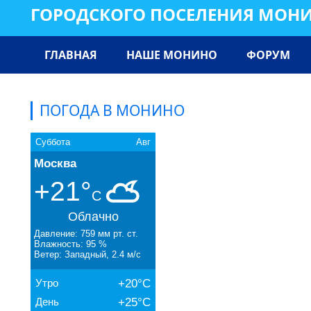
ГОРОДСКОГО ПОСЕЛЕНИЯ МОН
ГЛАВНАЯ
НАШЕ МОНИНО
ФОРУМ
ПОГОДА В МОНИНО
Суббота
Авг
Москва
+21°
C
Облачно
Давление: 759 мм рт. ст.
Влажность: 95 %
Ветер: Западный, 2.4 м/с
Утро
+20°C
День
+25°C