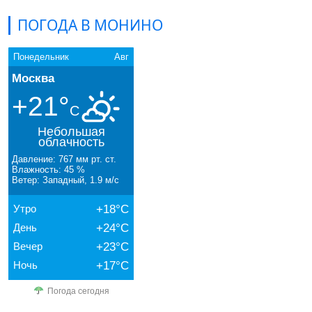
ПОГОДА В МОНИНО
Понедельник
Авг
Москва
+21°
C
Небольшая
облачность
Давление: 767 мм рт. ст.
Влажность: 45 %
Ветер: Западный, 1.9 м/с
Утро
+18°C
День
+24°C
Вечер
+23°C
Ночь
+17°C
Погода сегодня