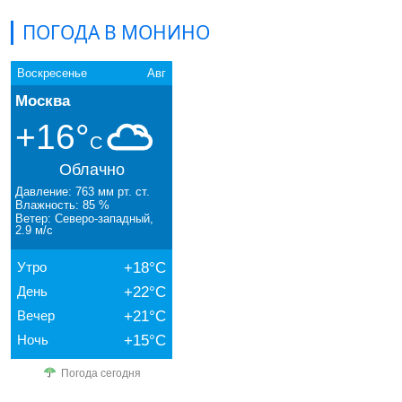
ПОГОДА В МОНИНО
Воскресенье
Авг
Москва
+16°
C
Облачно
Давление: 763 мм рт. ст.
Влажность: 85 %
Ветер: Северо-западный,
2.9 м/с
Утро
+18°C
День
+22°C
Вечер
+21°C
Ночь
+15°C
Погода сегодня