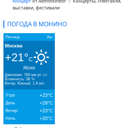
концерт
от
Administrator
:: Концерты, спектакли,
выставки, фестивали
ПОГОДА В МОНИНО
Пятница
Авг
Москва
+21°
C
Ясно
Давление: 760 мм рт. ст.
Влажность: 96 %
Ветер: Южный, 1.8 м/с
Утро
+23°C
День
+29°C
Вечер
+23°C
Ночь
+20°C